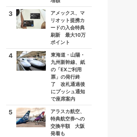
増額
アメックス、マ
3
リオット提携カ
ードの入会特典
刷新 最大10万
ポイント
東海道・山陽・
4
九州新幹線、紙
の「EXご利用
票」の発行終
了 改札通過後
にプッシュ通知
で座席案内
アラスカ航空、
5
特典航空券への
交換半額 大阪
発着も