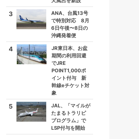
天風呂を新設
ANA、台風13号
3
で特別対応 8月
6日午後〜8日の
沖縄発着便
JR東日本、お盆
4
期間の利用回避
でJRE
POINT1,000ポ
イント付与 新
幹線eチケット対
象
JAL、「マイルが
5
たまるトラリピ
プログラム」で
LSP付与を開始