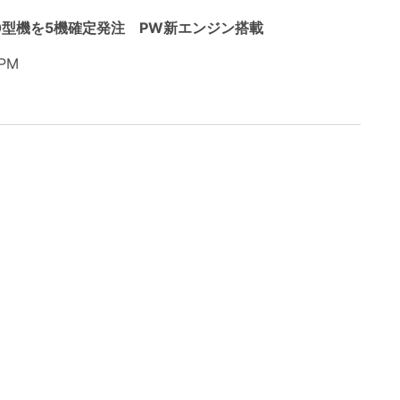
00型機を5機確定発注 PW新エンジン搭載
 PM