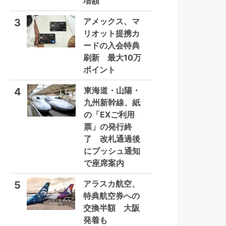
増額
アメックス、マ
3
リオット提携カ
ードの入会特典
刷新 最大10万
ポイント
東海道・山陽・
4
九州新幹線、紙
の「EXご利用
票」の発行終
了 改札通過後
にプッシュ通知
で座席案内
アラスカ航空、
5
特典航空券への
交換半額 大阪
発着も