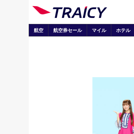
航空
航空券セール
マイル
ホテル