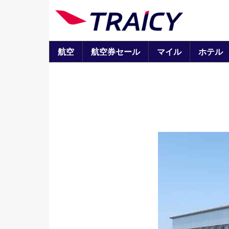
航空
航空券セール
マイル
ホテル