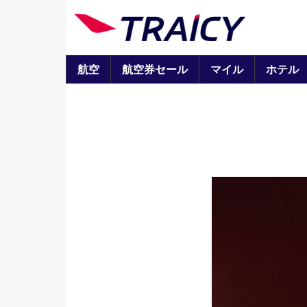
航空
航空券セール
マイル
ホテル