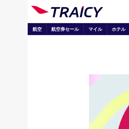
航空
航空券セール
マイル
ホテル