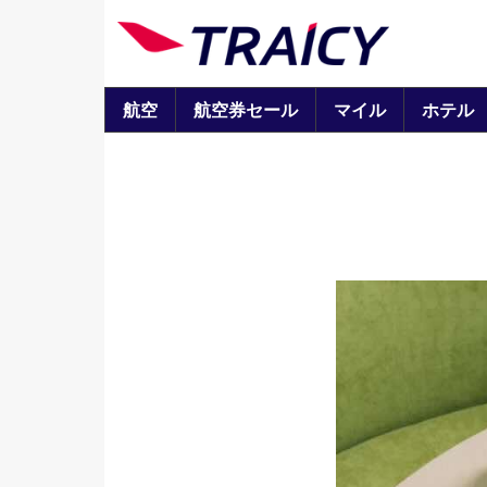
航空
航空券セール
マイル
ホテル